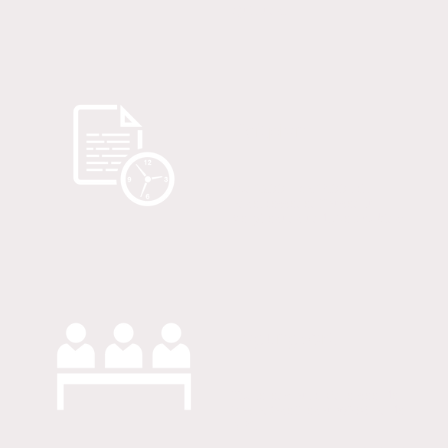
Quittung.
Zeitplan
von 13.00 – ca. 18.00 mit
angemessenen Pausen für
Verpflegung und „Networking“
Tagungsort
Konferenzraum 'Untersee' der
Rastanlage Hegau WEST an der
A 81.