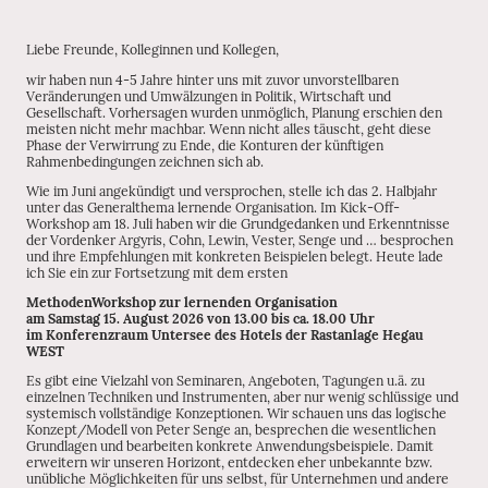
Liebe Freunde, Kolleginnen und Kollegen,
wir haben nun 4-5 Jahre hinter uns mit zuvor unvorstellbaren
Veränderungen und Umwälzungen in Politik, Wirtschaft und
Gesellschaft. Vorhersagen wurden unmöglich, Planung erschien den
meisten nicht mehr machbar. Wenn nicht alles täuscht, geht diese
Phase der Verwirrung zu Ende, die Konturen der künftigen
Rahmenbedingungen zeichnen sich ab.
Wie im Juni angekündigt und versprochen, stelle ich das 2. Halbjahr
unter das Generalthema lernende Organisation. Im Kick-Off-
Workshop am 18. Juli haben wir die Grundgedanken und Erkenntnisse
der Vordenker Argyris, Cohn, Lewin, Vester, Senge und … besprochen
und ihre Empfehlungen mit konkreten Beispielen belegt. Heute lade
ich Sie ein zur Fortsetzung mit dem ersten
MethodenWorkshop zur lernenden Organisation
am Samstag 15. August 2026 von 13.00 bis ca. 18.00 Uhr
im Konferenzraum Untersee des Hotels der Rastanlage Hegau
WEST
Es gibt eine Vielzahl von Seminaren, Angeboten, Tagungen u.ä. zu
einzelnen Techniken und Instrumenten, aber nur wenig schlüssige und
systemisch vollständige Konzeptionen. Wir schauen uns das logische
Konzept/Modell von Peter Senge an, besprechen die wesentlichen
Grundlagen und bearbeiten konkrete Anwendungsbeispiele. Damit
erweitern wir unseren Horizont, entdecken eher unbekannte bzw.
unübliche Möglichkeiten für uns selbst, für Unternehmen und andere