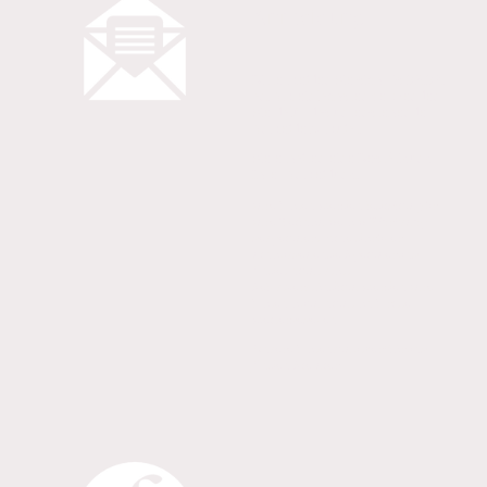
Anmeldung
Bitte melden Sie sich bis 09.08.
an. Am einfachsten verwenden
Sie dafür das untenstehende
Anmeldeformular.
Sie erhalten eine Bestätigung
Ihrer Anmeldung.
Ihre Daten werden lediglich für
Ihre Teilnahme am Workshop
gespeichert. Eine darüber
hinausgehende Speicherung
findet nicht statt.
Selbstverständlich werden Ihre
Daten auch nicht an Dritte
weitergegeben.
Unsere Datenschutzerklärung
finden Sie hier
.