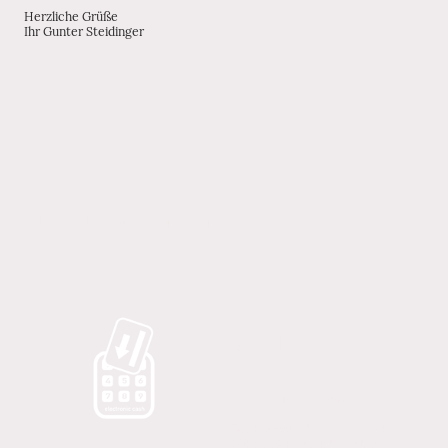
Herzliche Grüße
Ihr Gunter Steidinger
Zur Organisation
Was kostet´s?
€ 75.- inkl. 19% MWSt.
Bitte passend bar mitbringen.
Sie erhalten eine korrekte