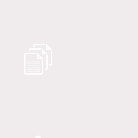
Ihr Navigationssystem findet die
Adresse:
Engener Höhe 1, 78234 Engen.
Unterlagen
Grundlagen-Darstellungen und
Methodenkarten.
Was wir gemeinsam erarbeiten
und auf Flipcharts oder
Pinnwandcharts visualisieren,
erhalten Sie in der Woche nach
dem Workshop als Foto-
Protokoll (PDF).