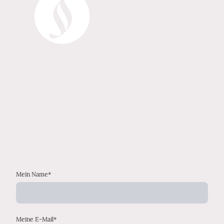
Änderungen
vorbehalten
Änderungen sind ausdrücklich
vorbehalten, auch eine
kurzfristige Absage.
Mein Name
*
Meine E-Mail
*