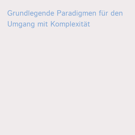
Grundlegende Paradigmen für den
Umgang mit Komplexität
Unsicherheit ist ein Grundphänomen
der Wirklichkeit, und als solches zu
akzeptieren!
Der Überblick ist wichtiger als das
Detail!
Regeln statt Steuern!