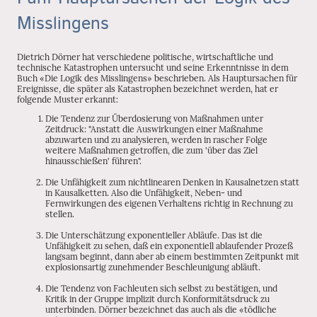
Misslingens
Dietrich Dörner hat verschiedene politische, wirtschaftliche und
technische Katastrophen untersucht und seine Erkenntnisse in dem
Buch «Die Logik des Misslingens» beschrieben. Als Hauptursachen für
Ereignisse, die später als Katastrophen bezeichnet werden, hat er
folgende Muster erkannt:
Die Tendenz zur Überdosierung von Maßnahmen unter
Zeitdruck: "Anstatt die Auswirkungen einer Maßnahme
abzuwarten und zu analysieren, werden in rascher Folge
weitere Maßnahmen getroffen, die zum 'über das Ziel
hinausschießen' führen".
Die Unfähigkeit zum nichtlinearen Denken in Kausalnetzen statt
in Kausalketten. Also die Unfähigkeit, Neben- und
Fernwirkungen des eigenen Verhaltens richtig in Rechnung zu
stellen.
Die Unterschätzung exponentieller Abläufe. Das ist die
Unfähigkeit zu sehen, daß ein exponentiell ablaufender Prozeß
langsam beginnt, dann aber ab einem bestimmten Zeitpunkt mit
explosionsartig zunehmender Beschleunigung abläuft.
Die Tendenz von Fachleuten sich selbst zu bestätigen, und
Kritik in der Gruppe implizit durch Konformitätsdruck zu
unterbinden. Dörner bezeichnet das auch als die «tödliche