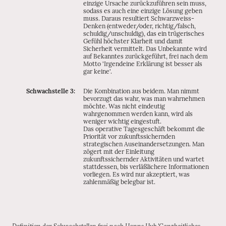
einzige Ursache zurückzuführen sein muss,
sodass es auch eine einzige Lösung geben
muss. Daraus resultiert Schwarzweiss-
Denken (entweder/oder, richtig/falsch,
schuldig/unschuldig), das ein trügerisches
Gefühl höchster Klarheit und damit
Sicherheit vermittelt. Das Unbekannte wird
auf Bekanntes zurückgeführt, frei nach dem
Motto 'Irgendeine Erklärung ist besser als
gar keine'.
Schwachstelle 3:
Die Kombination aus beidem. Man nimmt
bevorzugt das wahr, was man wahrnehmen
möchte. Was nicht eindeutig
wahrgenommen werden kann, wird als
weniger wichtig eingestuft.
Das operative Tagesgeschäft bekommt die
Priorität vor zukunftssichernden
strategischen Auseinandersetzungen. Man
zögert mit der Einleitung
zukunftssichernder Aktivitäten und wartet
stattdessen, bis verläßlichere Informationen
vorliegen. Es wird nur akzeptiert, was
zahlenmäßig belegbar ist.
Definition der Schwachstellen frei nach Hanns Hub 'Ganzheitliches