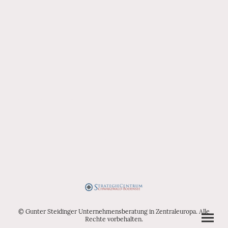
Bedarfsorientierung tritt anstelle von
Gewinnmaximierung!
Nutzenwachstum statt
Mengenwachstum!
Anpassungsfähigkeit statt Größe!
© Gunter Steidinger Unternehmensberatung in Zentraleuropa. Alle
Rechte vorbehalten.