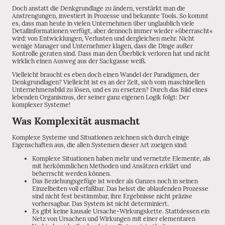
Doch anstatt die Denkgrundlage zu ändern, verstärkt man die
Anstrengungen, investiert in Prozesse und bekannte Tools. So kommt
es, dass man heute in vielen Unternehmen über unglaublich viele
Detailinformationen verfügt, aber dennoch immer wieder »überrascht«
wird: von Entwicklungen, Verlusten und dergleichen mehr. Nicht
wenige Manager und Unternehmer klagen, dass die Dinge außer
Kontrolle geraten sind. Dass man den Überblick verloren hat und nicht
wirklich einen Ausweg aus der Sackgasse weiß.
Vielleicht braucht es eben doch einen Wandel der Paradigmen, der
Denkgrundlagen? Vielleicht ist es an der Zeit, sich vom maschinellen
Unternehmensbild zu lösen, und es zu ersetzen? Durch das Bild eines
lebenden Organismus, der seiner ganz eigenen Logik folgt: Der
komplexer Systeme!
Was Komplexität ausmacht
Komplexe Systeme und Situationen zeichnen sich durch einige
Eigenschaften aus, die allen Systemen dieser Art zueigen sind:
Komplexe Situationen haben mehr und vernetzte Elemente, als
mit herkömmlichen Methoden und Ansätzen erklärt und
beherrscht werden können.
Das Beziehungsgefüge ist weder als Ganzes noch in seinen
Einzelheiten voll erfaßbar. Das heisst die ablaufenden Prozesse
sind nicht fest bestimmbar, ihre Ergebnisse nicht präzise
vorhersagbar. Das System ist nicht determiniert.
Es gibt keine kausale Ursache-Wirkungskette. Stattdessen ein
Netz von Ursachen und Wirkungen mit einer elementaren