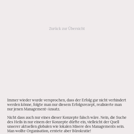
Aktion (einem Ziel, einer Organisationsveränderung, einem Projekt, ...)
steuernd ins System eingreifen zu können, und damit ein
vorhersagbares Ergebnis, einen vorhersagbaren Erfolg auszulösen. Das
funktioniert aber nicht!
Zurück zur Übersicht
Immer wieder wurde versprochen, dass der Erfolg gar nicht verhindert
werden könne, folgte man nur diesem Erfolgsrezept, realisierte man
nur jenen Management-Ansatz.
Nicht dass auch nur eines dieser Konzepte falsch wäre. Nein, die Suche
des Heils in nur einem der Konzepte dürfte ein, vielleicht der Quell
unserer aktuellen globalen wie lokalen Misere des Managements sein.
Man wollte Organisation, erntete aber Bürokratie!