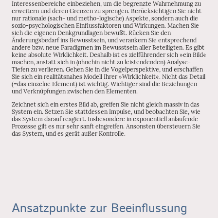
Interessenbereiche einbeziehen, um die begrenzte Wahrnehmung zu
erweitern und deren Grenzen zu sprengen. Berücksichtigen Sie nicht
nur rationale (sach- und metho-logische) Aspekte, sondern auch die
sozio-psychologischen Einflussfaktoren und Wirkungen. Machen Sie
sich die eigenen Denkgrundlagen bewußt. Rücken Sie den
Änderungsbedarf ins Bewusstsein, und verankern Sie entsprechend
andere bzw. neue Paradigmen im Bewusstsein aller Beteiligten. Es gibt
keine absolute Wirklichkeit. Deshalb ist es zielführender sich »ein Bild«
machen, anstatt sich in (ohnehin nicht zu leistendenden) Analyse-
Tiefen zu verlieren. Gehen Sie in die Vogelperspektive, und erschaffen
Sie sich ein realitätsnahes Modell Ihrer »Wirklichkeit«. Nicht das Detail
(=das einzelne Element) ist wichtig. Wichtiger sind die Beziehungen
und Verknüpfungen zwischen den Elementen.
Zeichnet sich ein erstes Bild ab, greifen Sie nicht gleich massiv in das
System ein. Setzen Sie stattdessen Impulse, und beobachten Sie, wie
das System darauf reagiert. Insbesondere in exponentiell anlaufende
Prozesse gilt es nur sehr sanft eingreifen. Ansonsten übersteuern Sie
das System, und es gerät außer Kontrolle.
Ansatzpunkte zur Beeinflussung